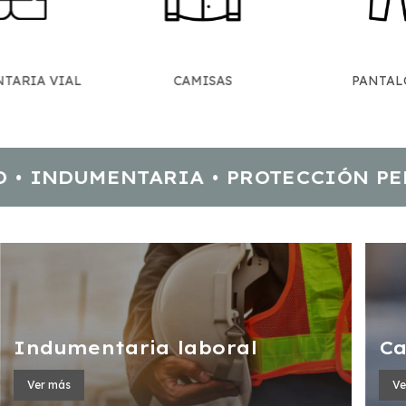
TARIA VIAL
CAMISAS
PANTAL
NDUMENTARIA • PROTECCIÓN PERSON
Indumentaria laboral
Ca
Ver más
Ve