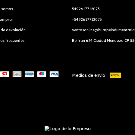
s somos
5492617712073
omprar
+5492617712073
a de devolución
ventasonline@huarpeindumentari
as frecuentes
Beltran 624 Ciudad Mendoza CP 5
Medios de envío