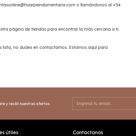
ntasonline@huarpeindumentaria.com
o llamándonos al +54
uestra página de tiendas para encontrar la más cercana a ti.
ta lista, no dudes en contactarnos. Estamos aquí para
.
te y recibí nuestras ofertas.
s útiles
Contactanos