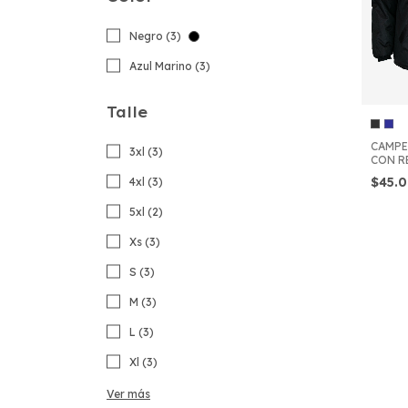
Negro (3)
Azul Marino (3)
Talle
CAMPE
3xl (3)
CON R
$45.
4xl (3)
5xl (2)
Xs (3)
S (3)
M (3)
L (3)
Xl (3)
Ver más