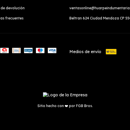
a de devolución
ventasonline@huarpeindumentari
as frecuentes
Beltran 624 Ciudad Mendoza CP 5
Medios de envío
Sitio hecho con ❤️ por
FGB Bros.