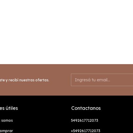
te y recibí nuestras ofertas.
s útiles
Contactanos
s somos
5492617712073
omprar
+5492617712073