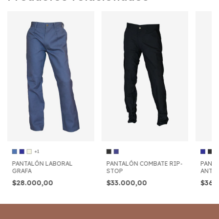
+1
PANTALÓN LABORAL
PANTALÓN COMBATE RIP-
PANT
GRAFA
STOP
ANTIÁ
ANTI
$28.000,00
$33.000,00
$36.