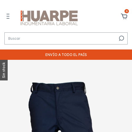
0
ENVÍO A TODO EL PAÍS
Sin stock