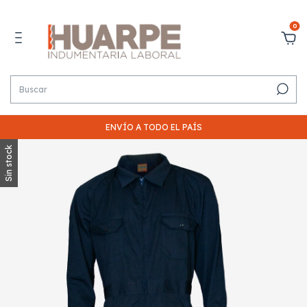
0
ENVÍO A TODO EL PAÍS
Sin stock